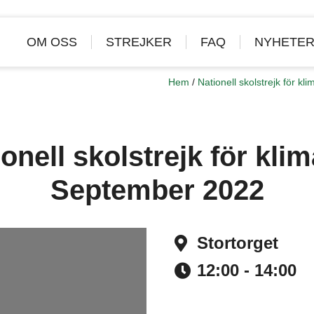
OM OSS
STREJKER
FAQ
NYHETE
Hem
/
Nationell skolstrejk för k
onell skolstrejk för klim
September 2022
Stortorget
Address
12:00 - 14:00
Time