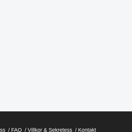
swe
fridaysforfuture.swe
swe
fridaysforfuture.swe
swe
fridaysforfuture.swe
swe
fridaysforfuture.swe
Okt 23
Okt 20
Okt 9
Okt 2
ss
FAQ
Villkor & Sekretess
Kontakt