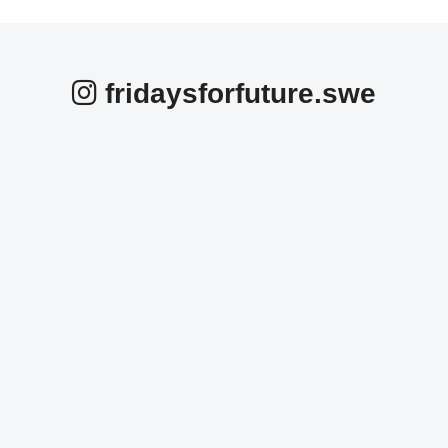
fridaysforfuture.swe
fridaysforfuture.swe
fridaysforfuture.swe
fridaysforfuture.swe
fridaysforfuture.swe
fridaysforfuture.swe
fridaysforfuture.swe
Okt 25
fridaysforfuture.swe
Okt 24
fridaysforfuture.swe
Okt 24
fridaysforfuture.swe
Okt 23
fridaysforfuture.swe