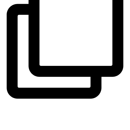
fridaysforfuture.swe
View