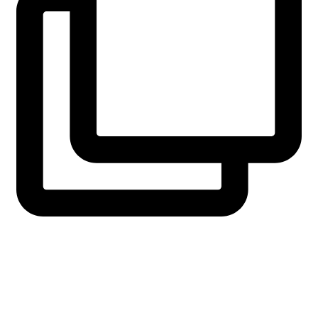
fridaysforfuture.swe
View