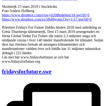
Skolstrejk 15 mars 2019 i Stockholm
Foto Anders Hellberg
https://www.dropbox.com/s/nwyd20t8qtle6im/18.jpg?dl=0
https://www.dropbox.com/s/e3fk80votm33wy1/17.jpg?dl=0
Rörelsen Fridays For Future föddes hösten 2018 med anledning av
Greta Thunbergs klimatstrejk. Den 15 mars 2019 arrangerades en
första Global Strike For Future där minst 2,3 miljoner unga och
stödjande vuxna i över 140 länder manifesterade för klimatet. Sedan
dess har rörelsen fortsatt att arrangera klimatstrejker och
manifestationer världen över och hittills har 11 miljoner människor
deltagit i 222 länder.
Läs mer här www.fridaysforfuture.se och här
www.fridaysforfuture.org
fridaysforfuture.swe