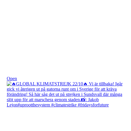
Okt 23
Open
fridaysforfuture.swe
View