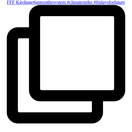
fridaysforfuture.swe