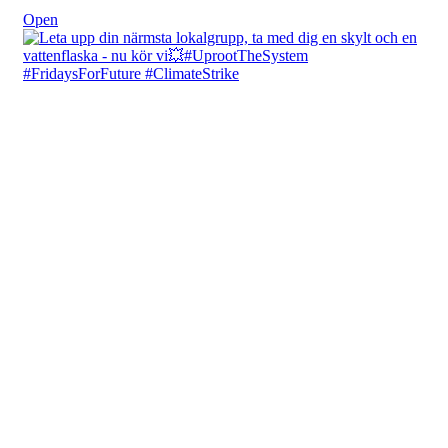
Open
fridaysforfuture.swe
View