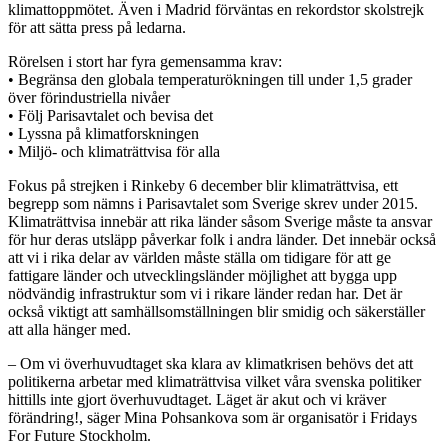
klimattoppmötet. Även i Madrid förväntas en rekordstor skolstrejk
för att sätta press på ledarna.
Rörelsen i stort har fyra gemensamma krav:
• Begränsa den globala temperaturökningen till under 1,5 grader
över förindustriella nivåer
• Följ Parisavtalet och bevisa det
• Lyssna på klimatforskningen
• Miljö- och klimaträttvisa för alla
Fokus på strejken i Rinkeby 6 december blir klimaträttvisa, ett
begrepp som nämns i Parisavtalet som Sverige skrev under 2015.
Klimaträttvisa innebär att rika länder såsom Sverige måste ta ansvar
för hur deras utsläpp påverkar folk i andra länder. Det innebär också
att vi i rika delar av världen måste ställa om tidigare för att ge
fattigare länder och utvecklingsländer möjlighet att bygga upp
nödvändig infrastruktur som vi i rikare länder redan har. Det är
också viktigt att samhällsomställningen blir smidig och säkerställer
att alla hänger med.
– Om vi överhuvudtaget ska klara av klimatkrisen behövs det att
politikerna arbetar med klimaträttvisa vilket våra svenska politiker
hittills inte gjort överhuvudtaget. Läget är akut och vi kräver
förändring!, säger Mina Pohsankova som är organisatör i Fridays
For Future Stockholm.