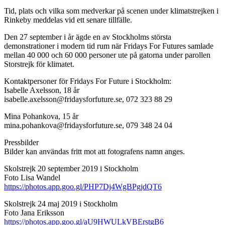
Tid, plats och vilka som medverkar på scenen under klimatstrejken i
Rinkeby meddelas vid ett senare tillfälle.
Den 27 september i år ägde en av Stockholms största
demonstrationer i modern tid rum när Fridays For Futures samlade
mellan 40 000 och 60 000 personer ute på gatorna under parollen
Storstrejk för klimatet.
Kontaktpersoner för Fridays For Future i Stockholm:
Isabelle Axelsson, 18 år
isabelle.axelsson@fridaysforfuture.se, 072 323 88 29
Mina Pohankova, 15 år
mina.pohankova@fridaysforfuture.se, 079 348 24 04
Pressbilder
Bilder kan användas fritt mot att fotografens namn anges.
Skolstrejk 20 september 2019 i Stockholm
Foto Lisa Wandel
https://photos.app.goo.gl/PHP7Dj4WgBPgjdQT6
Skolstrejk 24 maj 2019 i Stockholm
Foto Jana Eriksson
https://photos.app.goo.gl/aU9HWULkVBErstgB6