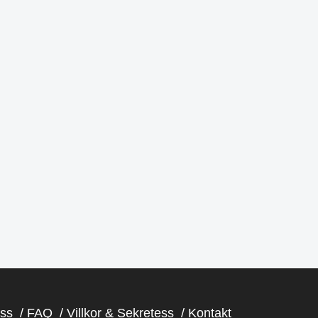
swe
fridaysforfuture.swe
swe
fridaysforfuture.swe
swe
fridaysforfuture.swe
swe
fridaysforfuture.swe
Okt 23
Okt 20
Okt 9
Okt 2
ss
FAQ
Villkor & Sekretess
Kontakt