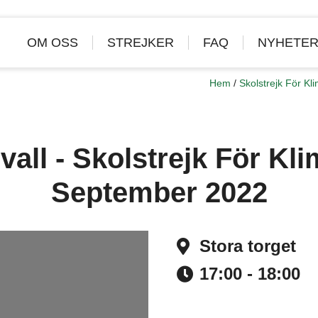
OM OSS
STREJKER
FAQ
NYHETE
Hem
/
Skolstrejk För K
all - Skolstrejk För Kli
September 2022
Stora torget
Address
17:00 - 18:00
Time