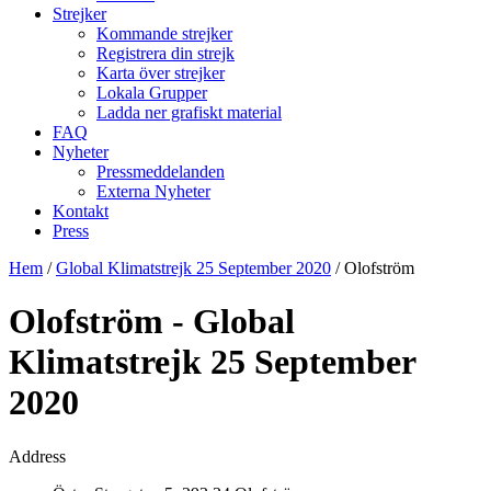
Strejker
Kommande strejker
Registrera din strejk
Karta över strejker
Lokala Grupper
Ladda ner grafiskt material
FAQ
Nyheter
Pressmeddelanden
Externa Nyheter
Kontakt
Press
Hem
/
Global Klimatstrejk 25 September 2020
/
Olofström
Olofström - Global
Klimatstrejk 25 September
2020
Address