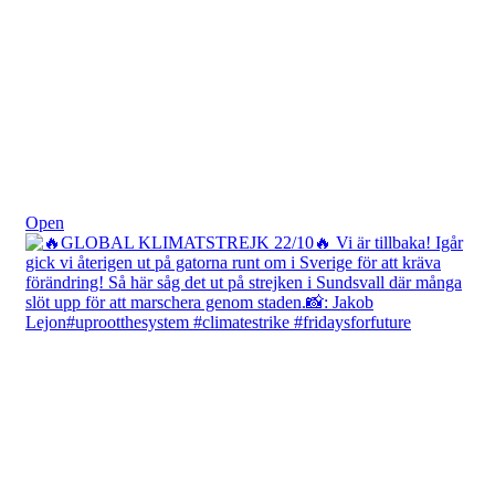
Okt 23
Open
fridaysforfuture.swe
View