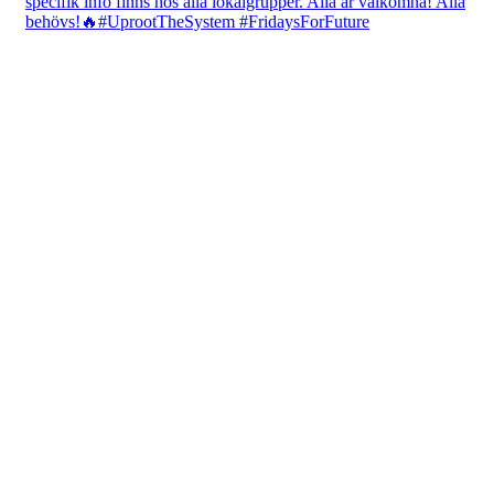
fridaysforfuture.swe
View