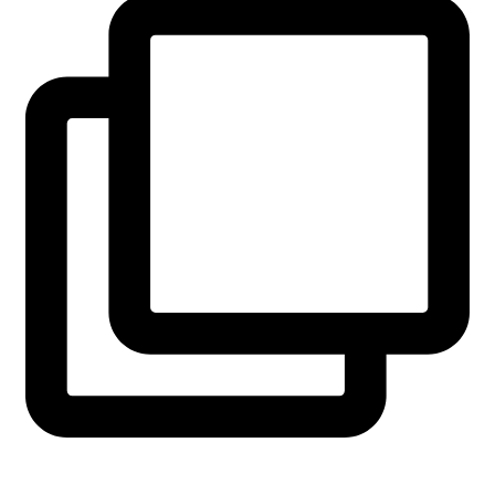
fridaysforfuture.swe