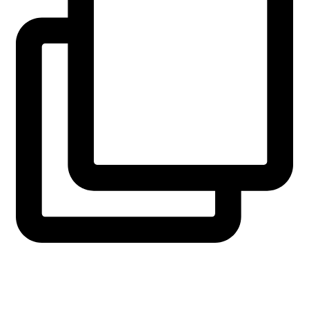
fridaysforfuture.swe
View