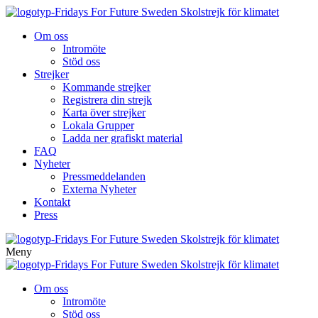
Skolstrejk för klimatet
Om oss
Intromöte
Stöd oss
Strejker
Kommande strejker
Registrera din strejk
Karta över strejker
Lokala Grupper
Ladda ner grafiskt material
FAQ
Nyheter
Pressmeddelanden
Externa Nyheter
Kontakt
Press
Skolstrejk för klimatet
Meny
Skolstrejk för klimatet
Om oss
Intromöte
Stöd oss