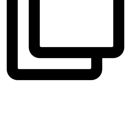
fridaysforfuture.swe
View