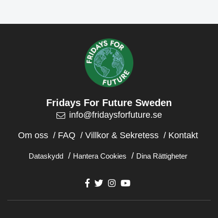
Okt 5
Okt 4
Okt 2
Fridays For Future Sweden
info@fridaysforfuture.se
Om oss
FAQ
Villkor & Sekretess
Kontakt
Dataskydd
Hantera Cookies
Dina Rättigheter
Hemsida skapad av KA Webbyrå