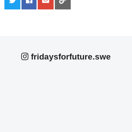
fridaysforfuture.swe
fridaysforfuture.swe
fridaysforfuture.swe
fridaysforfuture.swe
fridaysforfuture.swe
fridaysforfuture.swe
fridaysforfuture.swe
Okt 25
fridaysforfuture.swe