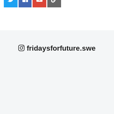
fridaysforfuture.swe
fridaysforfuture.swe
fridaysforfuture.swe
fridaysforfuture.swe
fridaysforfuture.swe
fridaysforfuture.swe
fridaysforfuture.swe
Okt 25
fridaysforfuture.swe