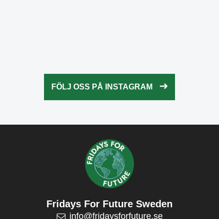
Okt 21
fridaysforfuture.swe
Okt 20
fridaysforfuture.swe
Okt 18
fridaysforfuture.swe
Okt 13
fridaysforfuture.swe
Okt 10
Okt 9
FÖLJ OSS PÅ INSTAGRAM
Okt 5
Okt 5
Okt 4
Okt 2
Fridays For Future Sweden
info@fridaysforfuture.se